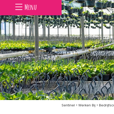
Menu
Sentinel
>
Werken Bij
> Bedrijfsc