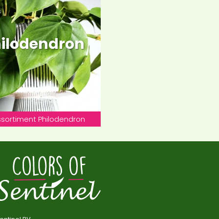
ilodendron
sortiment Philodendron