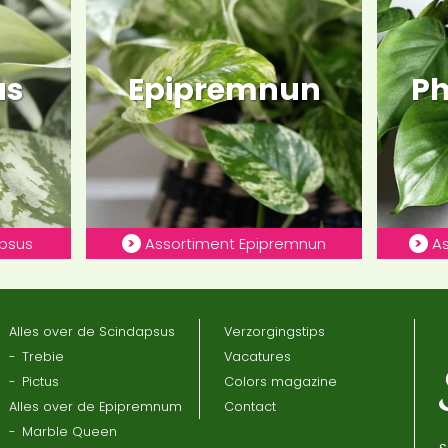
us
Epipremnun
Ph
apsus
Assortiment Epipremnun
As
Alles over de Scindapsus
Verzorgingstips
Trebie
Vacatures
Pictus
Colors magazine
Alles over de Epipremnum
Contact
Marble Queen