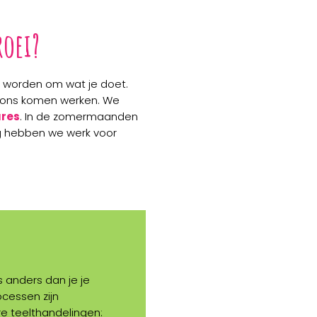
roei?
d worden om wat je doet.
bij ons komen werken. We
res
. In de zomermaanden
ag hebben we werk voor
s anders dan je je
ocessen zijn
ere teelthandelingen: