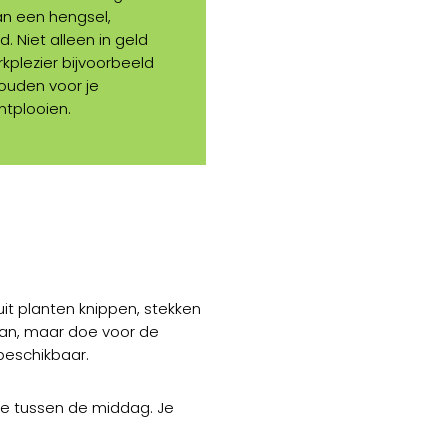
an een hengsel,
. Niet alleen in geld
plezier bijvoorbeeld
houden voor je
ontplooien.
t planten knippen, stekken
van, maar doe voor de
 beschikbaar.
uze tussen de middag. Je