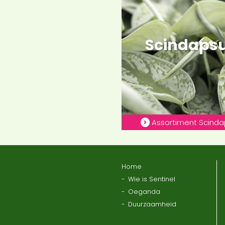
Scindaps
Assortiment Scind
Home
Wie is Sentinel
Oeganda
Duurzaamheid