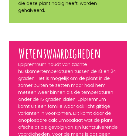
die deze plant nodig heeft, worden
gehalveerd.
Wetenswaardigheden
Epipremnum houdt van zachte
huiskamertemperaturen tussen de 18 en 24
graden. Het is mogelijk om de plant in de
zomer buiten te zetten maar haal hem
meteen weer binnen als de temperaturen
onder de 15 graden dalen. Epipremnum
komt uit een familie waar ook licht giftige
varianten in voorkomen. Dit komt door de
onoplosbare calciumoxalaat wat de plant
afscheidt als gevolg van zijn luchtzuiverende
vaardigheden. Voor de mens is dat geen