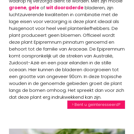
waarop hij verzorgd dient te worden. Met zijn mooie
groene
,
gele
of
wit dooraderde
bladeren, zijn
luchtzuiverende kwaliteiten in combinatie met de
lage eisen voor verzorging is deze plant ideaal als
huisgenoot voor heel veel plantenliefhebbers. De
plant produceert geen bloemen. Officieel wordt
deze plant Epipremnum pinnatum genoemd en
behoort tot de familie van Araceae. De Epipremnum
komt oorspronkelijk uit de streken van Australië,
Zuidoost-Azië en een paar eilanden in de stille
oceaan. Hier kunnen de bladeren doorgroeien tot
een grootte van ongeveer 90cm. In deze tropische
wouden in de genoemde gebieden groeit de plant
langs de bomen omhoog. Het spreekt dan voor zich
dat deze plant erg indrukwekkend kan zijn.
Bent u geïnteresseerd?