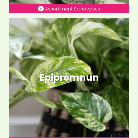
Assortiment Scindapsus
Epipremnun