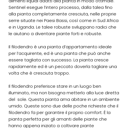
alimenti liquidi adatti alla pianta in modo ottimale.
Sentinel esegue l’intero processo, dalla talea fino
alla pianta completamente cresciuta, nelle proprie
serre situate nei Paesi Bassi, così come in Sud Africa
e in Uganda. Le talee robuste sviluppano radici che
le aiutano a diventare piante forti e robuste.
Il filodendro è una pianta d’appartamento ideale
per l’acquirente, ed è una pianta che può anche
essere tagliata con successo. La pianta cresce
rapidamente ed è un peccato doverla tagliare una
volta che è cresciuta troppo.
Il filodendro preferisce stare in un luogo ben
illuminato, ma non bisogna metterlo alla luce diretta
del sole. Questa pianta ama abitare in un ambiente
umido. Queste sono due delle poche richieste che il
filodendro fa per garantire il proprio comfort. È la
pianta perfetta per gli amanti delle piante che
hanno appena iniziato a coltivare piante