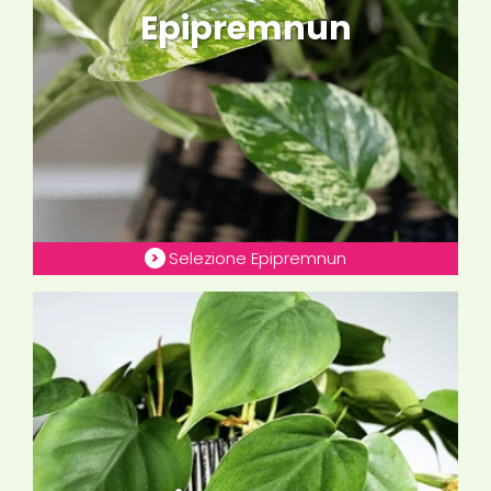
Epipremnun
Selezione Epipremnun