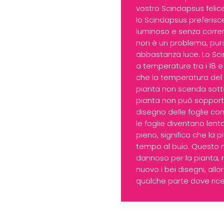
vostro Scindapsus felic
lo Scindapsus preferisce
luminoso e senza corren
non è un problema, purc
abbastanza luce. Lo Sc
a temperature tra i 18 e 
che la temperatura del l
pianta non scenda sotto 
pianta non può sopporta
disegno delle foglie co
le foglie diventano len
pieno, significa che la
tempo al buio. Questo 
dannoso per la pianta, 
nuovo i bei disegni, all
qualche parte dove rice