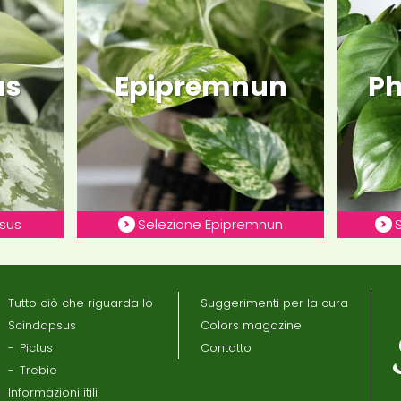
us
Epipremnun
Ph
sus
Selezione Epipremnun
Tutto ciò che riguarda lo
Suggerimenti per la cura
Scindapsus
Colors magazine
Pictus
Contatto
Trebie
Informazioni itili