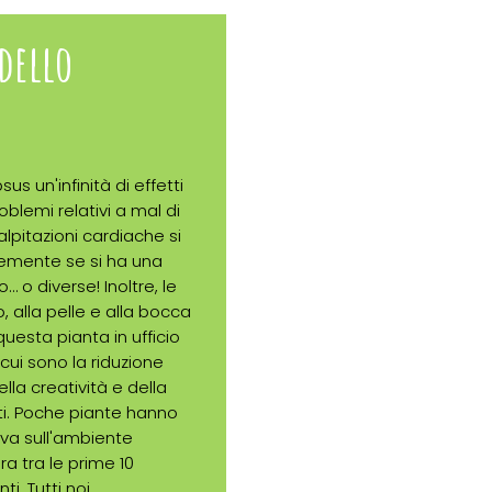
 dello
us un'infinità di effetti
oblemi relativi a mal di
alpitazioni cardiache si
temente se si ha una
… o diverse! Inoltre, le
so, alla pelle e alla bocca
esta pianta in ufficio
picui sono la riduzione
lla creatività e della
ti. Poche piante hanno
tiva sull'ambiente
ra tra le prime 10
i. Tutti noi