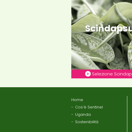
Scindaps
Selezione Scindap
Home
Cos’è Sentinel
Uganda
Sostenibilità