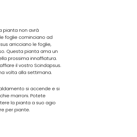
 la pianta non avrà
e foglie cominciano ad
us arricciano le foglie,
vaso. Questa pianta ama un
lla prossima innaffiatura.
fiare il vostro Scindapsus.
na volta alla settimana.
iscaldamento si accende e si
cchie marroni. Potete
tere la pianta a suo agio
e per piante.