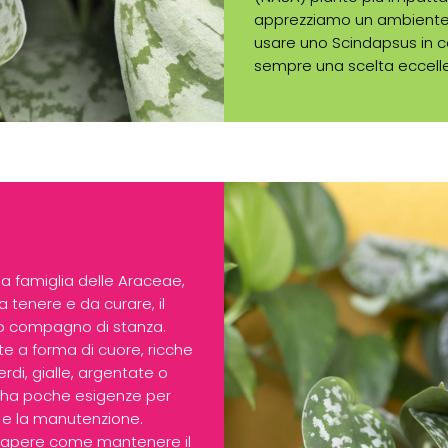
apprezziamo un ambiente 
usare uno Scindapsus in ca
sempre una scelta eccell
a famiglia delle Araceae,
a tenere e da curare, il
to compagno di stanza.
te a forma di cuore, ricche
rdi, gialle, argentate o
 ha poche esigenze per
 e la manutenzione.
 sapere come mantenere il