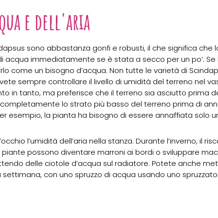
qua e dell'aria
cindapsus sono abbastanza gonfi e robusti, il che significa che
 acqua immediatamente se è stata a secco per un po’. Se l
tarlo come un bisogno d’acqua. Non tutte le varietà di Scindaps
ete sempre controllare il livello di umidità del terreno nel 
o in tanto, ma preferisce che il terreno sia asciutto prima de
ompletamente lo strato più basso del terreno prima di annaf
er esempio, la pianta ha bisogno di essere annaffiata solo u
occhio l’umidità dell’aria nella stanza. Durante l’inverno, il r
lle piante possono diventare marroni ai bordi o sviluppare ma
ttendo delle ciotole d’acqua sul radiatore. Potete anche met
a settimana, con uno spruzzo di acqua usando uno spruzzator