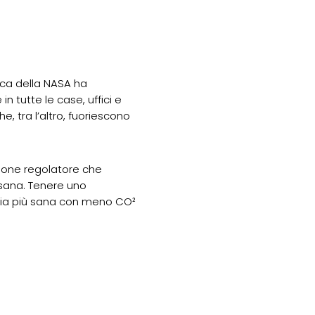
erca della NASA ha
 tutte le case, uffici e
he, tra l’altro, fuoriescono
zione regolatore che
ù sana. Tenere uno
n’aria più sana con meno CO²