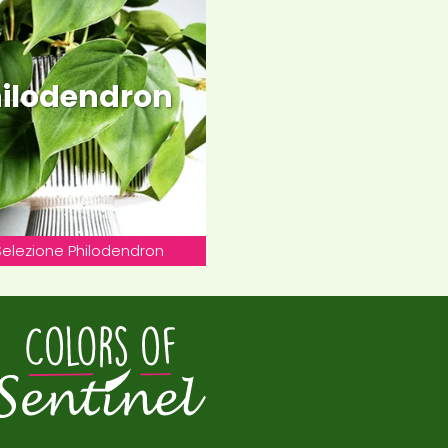
ilodendron
Selezione Philodendron