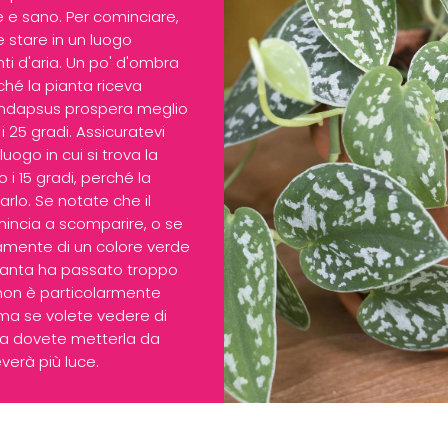
e e sano. Per cominciare,
 stare in un luogo
ti d'aria. Un po' d'ombra
hé la pianta riceva
indapsus prospera meglio
i 25 gradi. Assicuratevi
uogo in cui si trova la
i 15 gradi, perché la
rlo. Se notate che il
mincia a scomparire, o se
tamente di un colore verde
 pianta ha passato troppo
non è particolarmente
ma se volete vedere di
ora dovete metterla da
verà più luce.