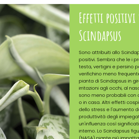
Effetti positivi
Scindapsus
Sono attribuiti allo Scindaps
positivi. Sembra che le i pr
testa, vertigini e persino p
verifichino meno frequen
pianta di Scindapsus in giro
irritazioni agli occhi, al na
sono meno probabili con qu
o in casa. Altri effetti cos
dello stress e l'aumento de
produttività degli impiega
un'influenza così significa
interno. Lo Scindapsus figu
(NASA) piante più impattant