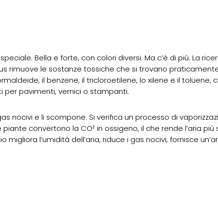
eciale. Bella e forte, con colori diversi. Ma c’è di più. La ric
s rimuove le sostanze tossiche che si trovano praticamente in
ldeide, il benzene, il tricloroetilene, lo xilene e il toluene, c
nti per pavimenti, vernici o stampanti.
gas nocivi e li scompone. Si verifica un processo di vaporizza
 Le piante convertono la CO² in ossigeno, il che rende l’aria pi
io migliora l’umidità dell’aria, riduce i gas nocivi, fornisce u