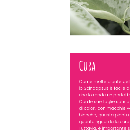
Cura
Come molte piante dell
lo Scindapsus è facile d
che lo rende un perfet
Con le sue foglie satina
di colori, con macchie ve
bianche, questa pianta
quanto riguarda la cura
Tuttavia, è importante