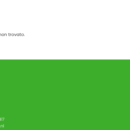
non trovato.
417
nl