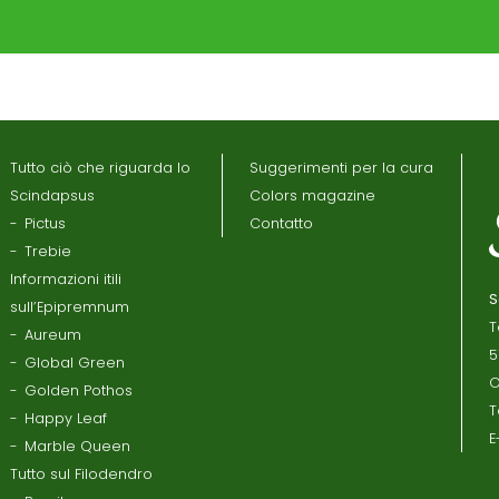
Tutto ciò che riguarda lo
Suggerimenti per la cura
Scindapsus
Colors magazine
Pictus
Contatto
Trebie
Informazioni itili
S
sull’Epipremnum
T
Aureum
5
Global Green
O
Golden Pothos
T
Happy Leaf
E
Marble Queen
Tutto sul Filodendro