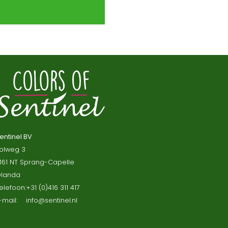
entinel BV
olweg 3
161 NT Sprang-Capelle
landa
elefoon:
+31 (0)416 311 417
-mail:
info@sentinel.nl