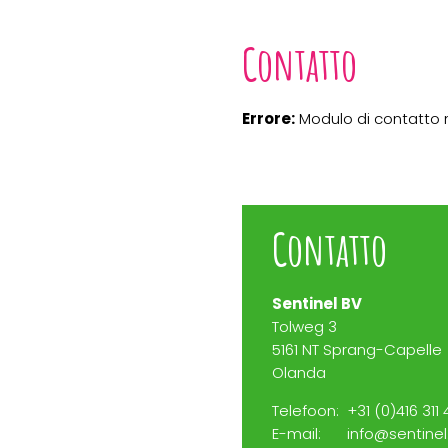
Contatto
Errore:
Modulo di contatto 
Contatto
Sentinel BV
Tolweg 3
5161 NT Sprang-Capelle
Olanda
Telefoon:
+31 (0)416 311 
E-mail:
info@sentinel.