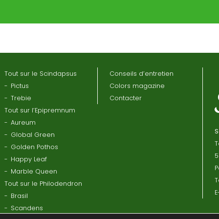
Tout sur le Scindapsus
Conseils d’entretien
Pictus
Colors magazine
Trebie
Contacter
Tout sur l’Epipremnum
Aureum
S
Global Green
T
Golden Pothos
5
Happy Leaf
P
Marble Queen
T
Tout sur le Philodendron
E
Brasil
Scandens