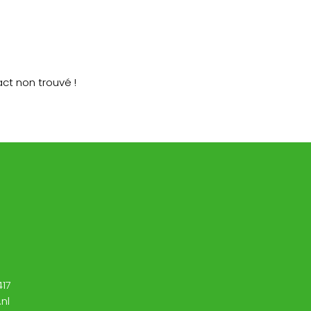
ct non trouvé !
417
nl