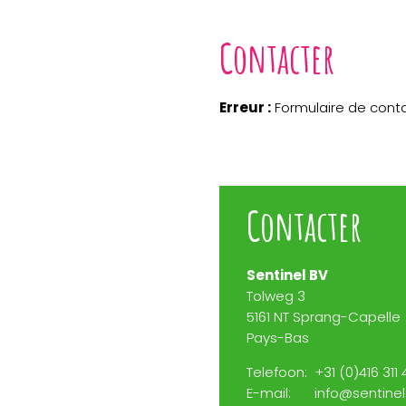
Contacter
Erreur :
Formulaire de conta
Contacter
Sentinel BV
Tolweg 3
5161 NT Sprang-Capelle
Pays-Bas
Telefoon:
+31 (0)416 311 
E-mail:
info@sentinel.