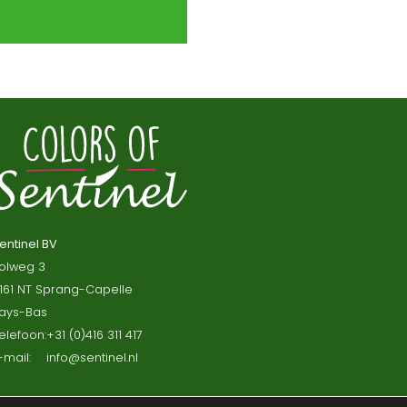
entinel BV
olweg 3
161 NT Sprang-Capelle
ays-Bas
elefoon:
+31 (0)416 311 417
-mail:
info@sentinel.nl