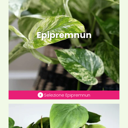
Epipremnun
Selezione Epipremnun