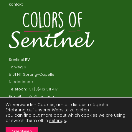
Kontakt
Sentinel BV
Tolweg 3
5161 NT Sprang-Capelle
Niederlande
Telefoon:
+31 (0)416 311 417
E-mail:
info@sentinel.nl
Wir verwenden Cookies, um dir die bestmögliche
Erfahrung auf unserer Website zu bieten.
Datenschutzerklärung
You can find out more about which cookies we are using
or switch them off in
settings
.
Haftungsausschluss
Prozessorvereinbarung
Akzeptieren