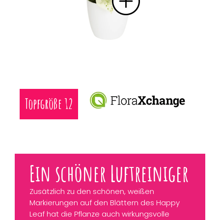
Topfgröße 12
Ein schöner Luftreiniger
Zusätzlich zu den schönen, weißen
Markierungen auf den Blättern des Happy
Leaf hat die Pflanze auch wirkungsvolle