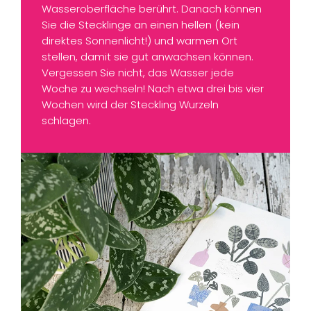
Wasseroberfläche berührt. Danach können
Sie die Stecklinge an einen hellen (kein
direktes Sonnenlicht!) und warmen Ort
stellen, damit sie gut anwachsen können.
Vergessen Sie nicht, das Wasser jede
Woche zu wechseln! Nach etwa drei bis vier
Wochen wird der Steckling Wurzeln
schlagen.