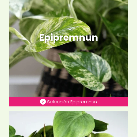
Epipremnun
Selección Epipremnun