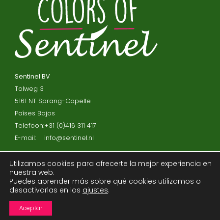
Sentinel BV
Tolweg 3
5161 NT Sprang-Capelle
Países Bajos
Telefoon:
+31 (0)416 311 417
E-mail:
info@sentinel.nl
Utilizamos cookies para ofrecerte la mejor experiencia en
Declaracion de privacidad
nuestra web.
Descargo de responsabilidad
Puedes aprender más sobre qué cookies utilizamos o
desactivarlas en los
ajustes
.
Acuerdo de procesador
Consejos de cuidado
Aceptar
Términos y condiciones