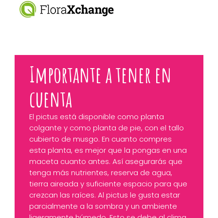
Importante a tener en
cuenta
El pictus está disponible como planta
colgante y como planta de pie, con el tallo
cubierto de musgo. En cuanto compres
esta planta, es mejor que la pongas en una
maceta cuanto antes. Así asegurarás que
tenga más nutrientes, reserva de agua,
tierra aireada y suficiente espacio para que
crezcan las raíces. Al pictus le gusta estar
parcialmente a la sombra y un ambiente
ligeramente húmedo. Esto se debe al clima